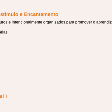
stímulo e Encantamento
os e intencionalmente organizados para promover o aprendizad
árias
l I