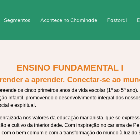
Segmentos
Acontece no Chaminade
Pastoral
E
ENSINO FUNDAMENTAL I
render a aprender. Conectar-se ao mun
eende os cinco primeiros anos da vida escolar (1º ao 5º ano).
ção Infantil, promovendo o desenvolvimento integral dos noss
ial e espiritual.
nraizada nos valores da educação marianista, que se expressa
são e cultivo da interioridade. Com inspiração no carisma de 
 com o bem comum e com a transformação do mundo à luz do 